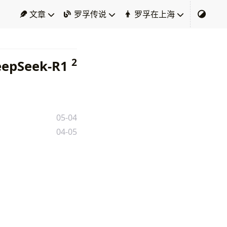
文章
罗孚传说
罗孚在上海
2
eepSeek-R1
05-04
04-05