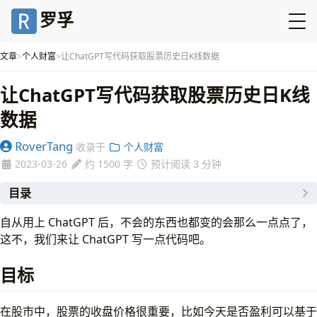
罗孚
文章
个人财富
让ChatGPT写代码获取股票历史日K线数据
让ChatGPT写代码获取股票历史日K线
数据
RoverTang
收录于
个人财富
2023-03-26
约 1500 字
预计阅读 3 分钟
目录
目标
自从用上 ChatGPT 后，不会的东西也都变的会那么一点点了，
分析
这不，我们来让 ChatGPT 写一点代码吧。
向 ChatGPT 提问
结语
目标
在股市中，股票的收盘价格很重要，比如今天是否盈利可以基于