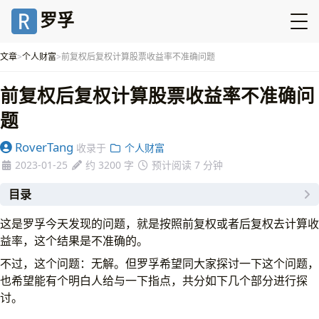
罗孚
文章
个人财富
前复权后复权计算股票收益率不准确问题
前复权后复权计算股票收益率不准确问
题
RoverTang
收录于
个人财富
2023-01-25
约 3200 字
预计阅读 7 分钟
目录
缘起
这是罗孚今天发现的问题，就是按照前复权或者后复权去计算收
前复权、后复权、不复权
益率，这个结果是不准确的。
个人计算收益率的思路
不过，这个问题：无解。但罗孚希望同大家探讨一下这个问题，
最笨方法的思路
也希望能有个明白人给与一下指点，共分如下几个部分进行探
捷径方法的思路
讨。
股票真实收益率反推