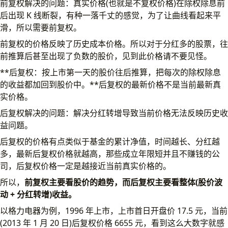
前复权解决的问题：真实价格(也就是不复权价格)在除权除息前
后出现 K 线断裂，有种一落千丈的感觉，为了让曲线看起来平
滑，所以需要前复权。
前复权的价格反映了历史成本价格。所以对于分红多的股票，往
前推算后甚至出现了负数的股价，见到此价格请不要见怪。
**后复权：按上市第一天的股价往后推算，把每次的除权除息
的收益都加回到股价中。**后复权的最新价格不是当前最新真
实价格。
后复权解决的问题：解决分红转增导致当前价格无法反映历史收
益问题。
后复权的价格有点类似于基金的累计净值，时间越长、分红越
多，最新后复权价格就越高，那些成立年限短并且不赚钱的公
司，后复权价格一定是越接近当前真实价格的。
所以，
前复权主要看股价的趋势，而后复权主要看整体(股价波
动 + 分红转增)收益。
以格力电器为例，1996 年上市，上市首日开盘价 17.5 元，当前
(2013 年 1 月 20 日)后复权价格 6655 元，看到这么大数字就感