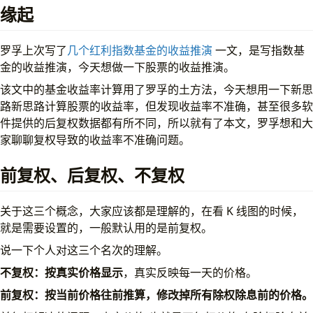
关于复权价格
缘起
复权价格的计算方法
定点复权法
罗孚上次写了
几个红利指数基金的收益推演
一文，是写指数基
真实股票收益率计算器在线版
金的收益推演，今天想做一下股票的收益推演。
最后
该文中的基金收益率计算用了罗孚的土方法，今天想用一下新思
路新思路计算股票的收益率，但发现收益率不准确，甚至很多软
件提供的后复权数据都有所不同，所以就有了本文，罗孚想和大
家聊聊复权导致的收益率不准确问题。
前复权、后复权、不复权
关于这三个概念，大家应该都是理解的，在看 K 线图的时候，
就是需要设置的，一般默认用的是前复权。
说一下个人对这三个名次的理解。
不复权：按真实价格显示
，真实反映每一天的价格。
前复权：按当前价格往前推算，修改掉所有除权除息前的价格。