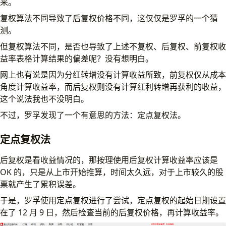
来。
复权算法不同导致了后复权价格不同，这仅仅是罗孚的一个猜
测。
但复权算法不同，是否也导致了上述不复权、后复权、前复权收
益率表格计算结果的偏差呢？没有想明白。
网上也有说是因为分红转增没有计算收益所致，前复权仅从成本
角度计算收益率，而后复权则没有计算红利转增再获利的收益，
这个说法我也不没明白。
不过，罗孚发现了一个有意思的方法：定点复权法。
定点复权法
后复权是看收益情况的，那按理使用后复权计算收益率应该是
OK 的，只是从上市开始推算，时间太久远，对于上市较久的股
票就产生了累积误差。
于是，罗孚使用定点复权进行了尝试，定点复权的起始日期设置
在了 12 月 9 日，然后检查当前的后复权价格，再计算收益率。